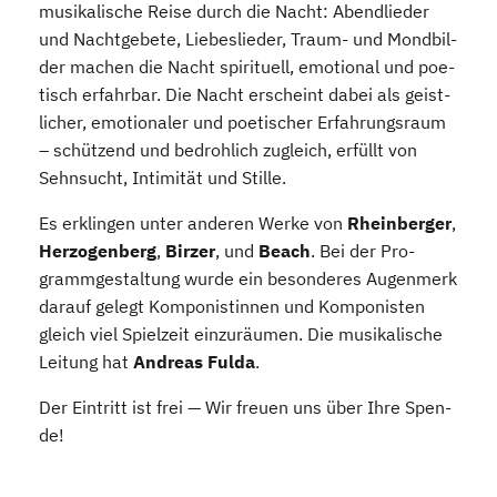
musi­ka­li­sche Rei­se durch die Nacht: Abend­lie­der
und Nacht­ge­be­te, Lie­bes­lie­der, Traum- und Mond­bil­
der machen die Nacht spi­ri­tu­ell, emo­tio­nal und poe­
tisch erfahr­bar. Die Nacht erscheint dabei als geist­
li­cher, emo­tio­na­ler und poe­ti­scher Erfah­rungs­raum
– schüt­zend und bedroh­lich zugleich, erfüllt von
Sehn­sucht, Inti­mi­tät und Stil­le.
Es erklin­gen unter ande­ren Wer­ke von
Rhein­ber­ger
,
Her­zo­gen­berg
,
Bir­zer
, und
Beach
. Bei der Pro­
gramm­ge­stal­tung wur­de ein beson­de­res Augen­merk
dar­auf gelegt Kom­po­nis­tin­nen und Kom­po­nis­ten
gleich viel Spiel­zeit ein­zu­räu­men. Die musi­ka­li­sche
Lei­tung hat
Andre­as Ful­da
.
Der Ein­tritt ist frei — Wir freu­en uns über Ihre Spen­
de!