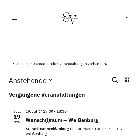
Instagram
Es sind keine anstehenden Veranstaltungen vorhanden.
VE
VER
Anstehende
Suche
Liste
Datum
AN
SUC
Vergangene Veranstaltungen
wählen.
NA
UND
19. Juli @ 17:00
-
18:30
JULI
19
ANSI
Wunsch(t)raum — Weißenburg
2026
St. Andreas Weißenburg
Doktor-Martin-Luther-Platz 11,
NAV
Weißenburg