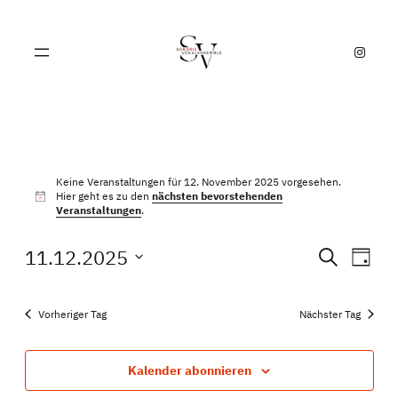
Instagram
VERANSTALTUN
Keine Veranstaltungen für 12. November 2025 vorgesehen.
Hier geht es zu den
nächsten bevorstehenden
Hinweis
FÜR
Veranstaltungen
.
VE
VER
11.12.2025
Suche
12.
Tag
Datum
AN
SUC
wählen.
NA
NOVEMBER
Vorheriger Tag
Nächster Tag
UND
2025
ANSI
Kalender abonnieren